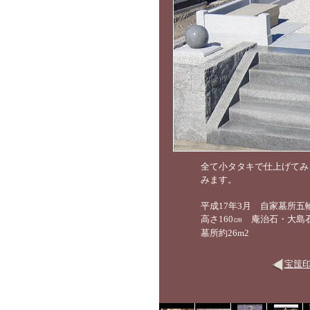
全て小タタキで仕上げてみ
みます。
平成17年3月 自家墓所五
高さ160㎝ 庵治石・大島
2
墓所約26m
宝筺