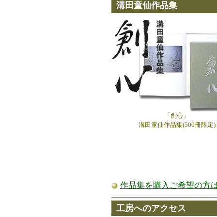
溝田童仙作品集
「創心」
溝田童仙作品集(500冊限定)
作品集を購入ご希望の方
工房へのアクセス